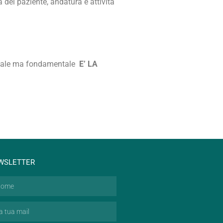
 del paziente, andatura e attività
entale ma fondamentale
E’ LA
WSLETTER