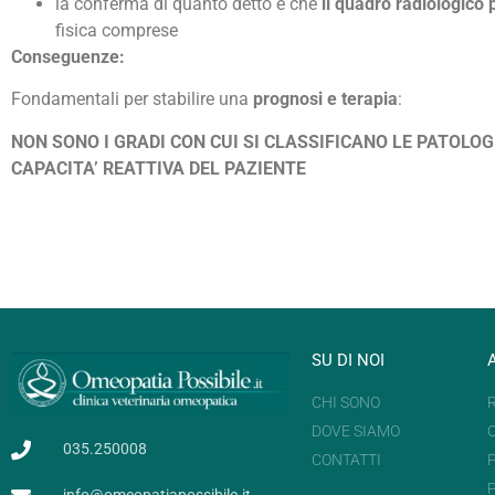
la conferma di quanto detto è che
il quadro radiologico
fisica comprese
Conseguenze:
Fondamentali per stabilire una
prognosi e terapia
:
NON SONO I GRADI CON CUI SI CLASSIFICANO LE PATOLOG
CAPACITA’ REATTIVA DEL PAZIENTE
SU DI NOI
CHI SONO
DOVE SIAMO
035.250008
CONTATTI