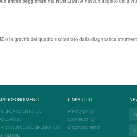
 può anche peggiorare
ma
NON LIMITA
nessun aspetto della vita
IE
o la gravità del quadro riscontrato dalla diagnostica strum
APPROFONDIMENTI
LINKS UTILI
NE
RICERCA SCIENTIFICA
Privacy policy
OMEOPATIA
Cookies policy
PRIMO SOCCORSO OMEOPATICO
Disconoscimento
PATOLOGIE