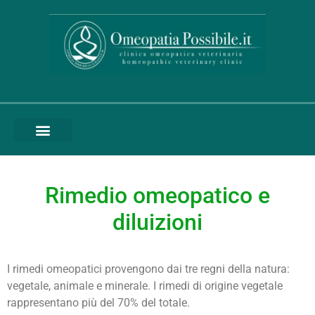
RICERCA SCIENTIFICA
CLINICA VETERINARIA
PRIMO SOCCORSO OMEOPATICO
ANIMAL PLANET
Rimedio omeopatico e
diluizioni
I rimedi omeopatici provengono dai tre regni della natura:
vegetale, animale e minerale. I rimedi di origine vegetale
rappresentano più del 70% del totale.