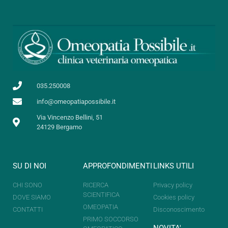
035.250008
info@omeopatiapossibile.it
Via Vincenzo Bellini, 51
24129 Bergamo
SU DI NOI
APPROFONDIMENTI
LINKS UTILI
CHI SONO
RICERCA
Privacy policy
SCIENTIFICA
DOVE SIAMO
Cookies policy
OMEOPATIA
CONTATTI
Disconoscimento
PRIMO SOCCORSO
NOVITA'