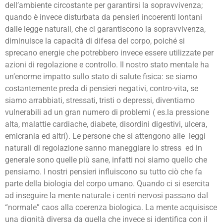
dell’ambiente circostante per garantirsi la sopravvivenza;
quando è invece disturbata da pensieri incoerenti lontani
dalle legge naturali, che ci garantiscono la sopravvivenza,
diminuisce la capacità di difesa del corpo, poiché si
sprecano energie che potrebbero invece essere utilizzate per
azioni di regolazione e controllo. Il nostro stato mentale ha
un’enorme impatto sullo stato di salute fisica: se siamo
costantemente preda di pensieri negativi, contro-vita, se
siamo arrabbiati, stressati, tristi o depressi, diventiamo
vulnerabili ad un gran numero di problemi ( es.la pressione
alta, malattie cardiache, diabete, disordini digestivi, ulcera,
emicrania ed altri). Le persone che si attengono alle leggi
naturali di regolazione sanno maneggiare lo stress ed in
generale sono quelle più sane, infatti noi siamo quello che
pensiamo. I nostri pensieri influiscono su tutto ciò che fa
parte della biologia del corpo umano. Quando ci si esercita
ad inseguire la mente naturale i centri nervosi passano dal
“normale” caos alla coerenza biologica. La mente acquisisce
una dignità diversa da quella che invece si identifica con il