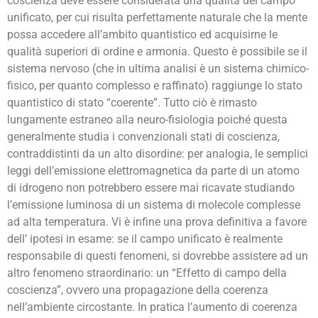
coscienza deve essere considerata una qualità del campo
unificato, per cui risulta perfettamente naturale che la mente
possa accedere all’ambito quantistico ed acquisirne le
qualità superiori di ordine e armonia. Questo è possibile se il
sistema nervoso (che in ultima analisi è un sistema chimico-
fisico, per quanto complesso e raffinato) raggiunge lo stato
quantistico di stato “coerente”. Tutto ciò è rimasto
lungamente estraneo alla neuro-fisiologia poiché questa
generalmente studia i convenzionali stati di coscienza,
contraddistinti da un alto disordine: per analogia, le semplici
leggi dell’emissione elettromagnetica da parte di un atomo
di idrogeno non potrebbero essere mai ricavate studiando
l’emissione luminosa di un sistema di molecole complesse
ad alta temperatura. Vi è infine una prova definitiva a favore
dell’ ipotesi in esame: se il campo unificato è realmente
responsabile di questi fenomeni, si dovrebbe assistere ad un
altro fenomeno straordinario: un “Effetto di campo della
coscienza”, ovvero una propagazione della coerenza
nell’ambiente circostante. In pratica l’aumento di coerenza