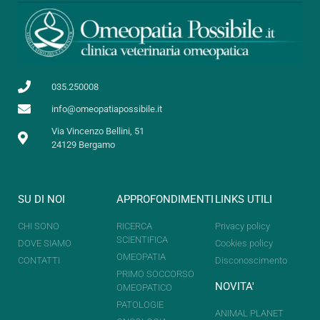
035.250008
info@omeopatiapossibile.it
Via Vincenzo Bellini, 51
24129 Bergamo
SU DI NOI
APPROFONDIMENTI
LINKS UTILI
CHI SONO
RICERCA
Privacy policy
SCIENTIFICA
DOVE SIAMO
Cookies policy
OMEOPATIA
CONTATTI
Disconoscimento
PRIMO SOCCORSO
NOVITA'
OMEOPATICO
PATOLOGIE
ANIMAL PLANET