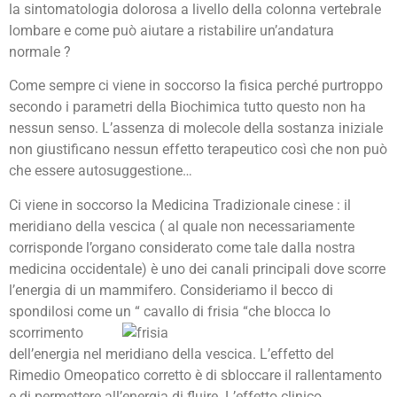
la sintomatologia dolorosa a livello della colonna vertebrale
lombare e come può aiutare a ristabilire un’andatura
normale ?
Come sempre ci viene in soccorso la fisica perché purtroppo
secondo i parametri della Biochimica tutto questo non ha
nessun senso. L’assenza di molecole della sostanza iniziale
non giustificano nessun effetto terapeutico così che non può
che essere autosuggestione…
Ci viene in soccorso la Medicina Tradizionale cinese : il
meridiano della vescica ( al quale non necessariamente
corrisponde l’organo considerato come tale dalla nostra
medicina occidentale) è uno dei canali principali dove scorre
l’energia di un mammifero. Consideriamo il becco di
spondilosi come un “ cavallo di frisia
“che blocca lo
scorrimento
dell’energia nel meridiano della vescica. L’effetto del
Rimedio Omeopatico corretto è di sbloccare il rallentamento
e di permettere all’energia di fluire. L’effetto clinico