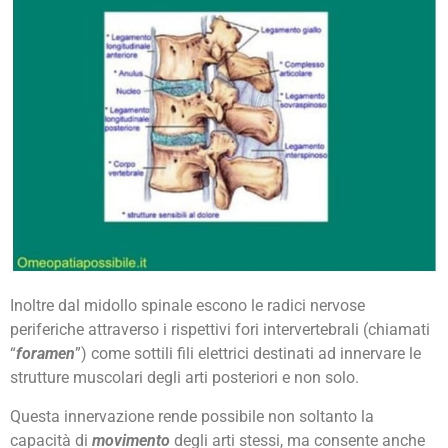
Inoltre dal midollo spinale escono le radici nervose
periferiche attraverso i rispettivi fori intervertebrali (chiamati
“
foramen
”) come sottili fili elettrici destinati ad innervare le
strutture muscolari degli arti posteriori e non solo.
Questa innervazione rende possibile non soltanto la
capacità di
movimento
degli arti stessi, ma consente anche