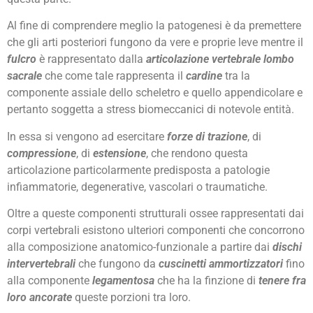
Al fine di comprendere meglio la patogenesi è da premettere
che gli arti posteriori fungono da vere e proprie leve mentre il
fulcro
è rappresentato dalla
articolazione vertebrale lombo
sacrale
che come tale rappresenta il
cardine
tra la
componente assiale dello scheletro e quello appendicolare e
pertanto soggetta a stress biomeccanici di notevole entità.
In essa si vengono ad esercitare
forze di trazione
, di
compressione
, di
estensione
, che rendono questa
articolazione particolarmente predisposta a patologie
infiammatorie, degenerative, vascolari o traumatiche.
Oltre a queste componenti strutturali ossee rappresentati dai
corpi vertebrali esistono ulteriori componenti che concorrono
alla composizione anatomico-funzionale a partire dai
dischi
intervertebrali
che fungono da
cuscinetti ammortizzatori
fino
alla componente
legamentosa
che ha la finzione di
tenere fra
loro ancorate
queste porzioni tra loro.