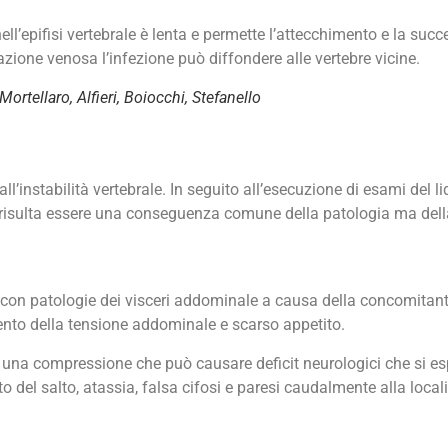
ell’epifisi vertebrale è lenta e permette l’attecchimento e la suc
ione venosa l’infezione può diffondere alle vertebre vicine.
ellaro, Alfieri, Boiocchi, Stefanello
l’instabilità vertebrale. In seguito all’esecuzione di esami del l
 risulta essere una conseguenza comune della patologia ma della
 con patologie dei visceri addominale a causa della concomitan
umento della tensione addominale e scarso appetito.
 una compressione che può causare deficit neurologici che si es
o del salto, atassia, falsa cifosi e paresi caudalmente alla local