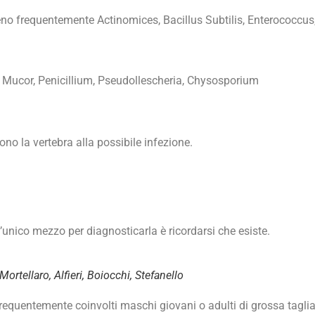
no frequentemente Actinomices, Bacillus Subtilis, Enterococcus,
 Mucor, Penicillium, Pseudollescheria, Chysosporium
no la vertebra alla possibile infezione.
 l’unico mezzo per diagnosticarla è ricordarsi che esiste.
ellaro, Alfieri, Boiocchi, Stefanello
frequentemente coinvolti maschi giovani o adulti di grossa tagli