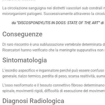
La circolazione sanguigna nei distretti vascolari sub condrali n
microrganismi patogeni. Successivamente attraverso la circolaz
da “DISCOSPONDYLITIS IN DOGS: STATE OF THE ART” di Mort
Conseguenze
Di raro riscontro è una sublussazione vertebrale determinata dal
Ricercatori hanno verificato che la meningite suppurativa non
Sintomatologia
L’esordio aspecifico e ingannatore perché può essere confuso
generale, rialzo termico, perdita di peso, scarsa reattività, a
L’osso neoformato e il tessuto connettivo fibroso determinano
spinale, movimenti rigidi, difficoltà di esecuzione del moviment
Diagnosi Radiologica