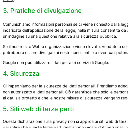
3. Pratiche di divulgazione
Comunichiamo informazioni personali se ci viene richiesto dalla legge
incaricata dell'applicazione della legge, nella misura consentita da a
un'indagine su una questione relativa alla sicurezza pubblica.
Se il nostro sito Web o organizzazione viene rilevato, venduto o coin
potrebbero essere divulgati ai nostri consulenti e a eventuali potenz
Google non può utilizzare i dati per altri servizi di Google.
4. Sicurezza
Ci impegniamo per la sicurezza dei dati personali. Prendiamo adegu
non autorizzato ai dati personali. Ciò garantisce che solo le person
ai dati sia protetto e che le nostre misure di sicurezza vengano reg
5. Siti web di terze parti
Questa dichiarazione sulla privacy non si applica ai siti web di terz
garantire che queste terze parti gestiscano i vostri dati personali i