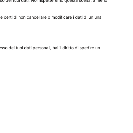
cesso dei tuoi dati. Noi rispetteremo questa scelta, a meno
 certi di non cancellare o modificare i dati di un una
 dei tuoi dati personali, hai il diritto di spedire un