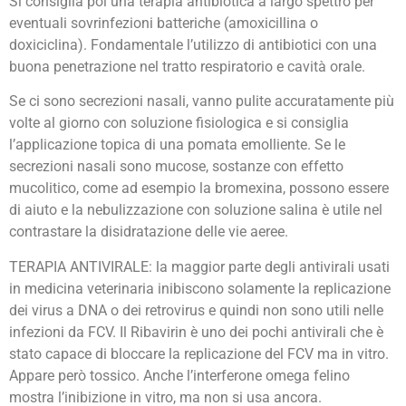
Si consiglia poi una terapia antibiotica a largo spettro per
eventuali sovrinfezioni batteriche (amoxicillina o
doxiciclina). Fondamentale l’utilizzo di antibiotici con una
buona penetrazione nel tratto respiratorio e cavità orale.
Se ci sono secrezioni nasali, vanno pulite accuratamente più
volte al giorno con soluzione fisiologica e si consiglia
l’applicazione topica di una pomata emolliente. Se le
secrezioni nasali sono mucose, sostanze con effetto
mucolitico, come ad esempio la bromexina, possono essere
di aiuto e la nebulizzazione con soluzione salina è utile nel
contrastare la disidratazione delle vie aeree.
TERAPIA ANTIVIRALE: la maggior parte degli antivirali usati
in medicina veterinaria inibiscono solamente la replicazione
dei virus a DNA o dei retrovirus e quindi non sono utili nelle
infezioni da FCV. Il Ribavirin è uno dei pochi antivirali che è
stato capace di bloccare la replicazione del FCV ma in vitro.
Appare però tossico. Anche l’interferone omega felino
mostra l’inibizione in vitro, ma non si usa ancora.