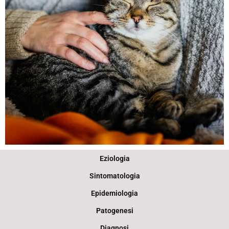
Eziologia
Calicivirus
Sintomatologia
Felino
Epidemiologia
Patogenesi
Diagnosi