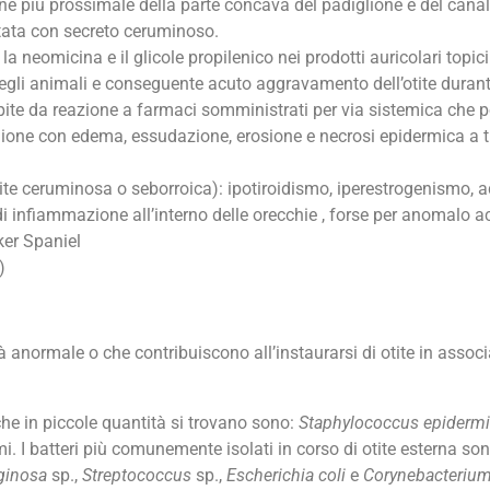
e più prossimale della parte concava del padiglione e del canale 
ntata con secreto ceruminoso.
: la neomicina e il glicole propilenico nei prodotti auricolari topi
gli animali e conseguente acuto aggravamento dell’otite durante
lpite da reazione a farmaci somministrati per via sistemica che
lione con edema, essudazione, erosione e necrosi epidermica a t
tite ceruminosa o seborroica): ipotiroidismo, iperestrogenismo, 
i infiammazione all’interno delle orecchie , forse per anomalo a
ker Spaniel
)
ià anormale o che contribuiscono all’instaurarsi di otite in associa
che in piccole quantità si trovano sono:
Staphylococcus epidermi
mi. I batteri più comunemente isolati in corso di otite esterna so
ginosa
sp.,
Streptococcus
sp.,
Escherichia coli
e
Corynebacteriu