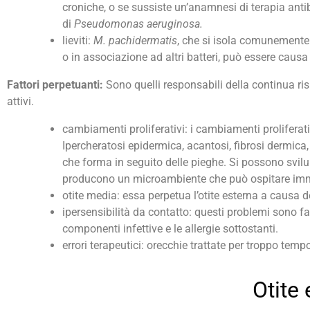
croniche, o se sussiste un’anamnesi di terapia anti
di
Pseudomonas aeruginosa.
lieviti:
M. pachidermatis
, che si isola comunemente 
o in associazione ad altri batteri, può essere causa
Fattori perpetuanti:
Sono quelli responsabili della continua ris
attivi.
cambiamenti proliferativi: i cambiamenti proliferat
Ipercheratosi epidermica, acantosi, fibrosi dermic
che forma in seguito delle pieghe. Si possono svilu
producono un microambiente che può ospitare immedi
otite media: essa perpetua l’otite esterna a causa del
ipersensibilità da contatto: questi problemi sono f
componenti infettive e le allergie sottostanti.
errori terapeutici: orecchie trattate per troppo te
Otite