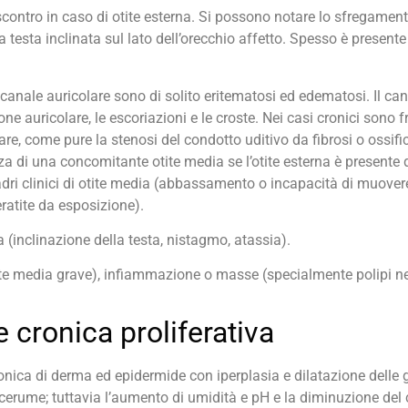
riscontro in caso di otite esterna. Si possono notare lo sfregamento 
la testa inclinata sul lato dell’orecchio affetto. Spesso è present
 il canale auricolare sono di solito eritematosi ed edematosi. Il c
ne auricolare, le escoriazioni e le croste. Nei casi cronici sono fr
lare, come pure la stenosi del condotto uditivo da fibrosi o ossif
za di una concomitante otite media se l’otite esterna è presente 
 clinici di otite media (abbassamento o incapacità di muovere l
ratite da esposizione).
 (inclinazione della testa, nistagmo, atassia).
ite media grave), infiammazione o masse (specialmente polipi nei
e cronica proliferativa
ronica di derma ed epidermide con iperplasia e dilatazione dell
cerume; tuttavia l’aumento di umidità e pH e la diminuzione del