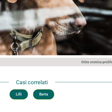
Otite cronica prolif
Casi correlati
Lilli
Berta