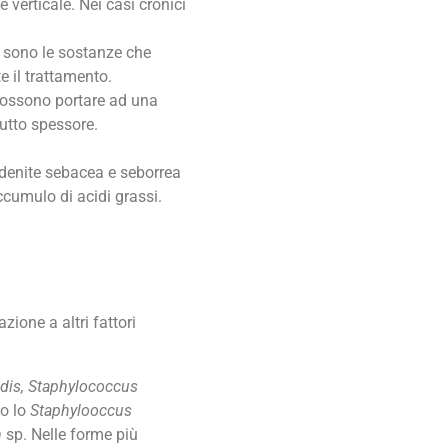
verticale. Nei casi cronici
ci sono le sostanze che
 il trattamento.
 possono portare ad una
utto spessore.
adenite sebacea e seborrea
ccumulo di acidi grassi.
zione a altri fattori
dis, Staphylococcus
no lo
Staphylooccus
m
sp. Nelle forme più