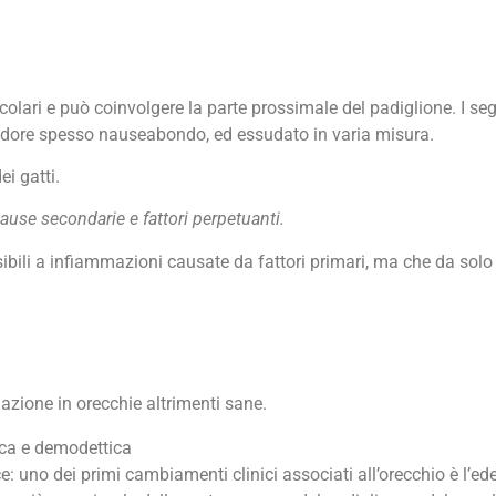
olari e può coinvolgere la parte prossimale del padiglione. I segni
, odore spesso nauseabondo, ed essudato in varia misura.
ei gatti.
cause secondarie e fattori perpetuanti.
sibili a infiammazioni causate da fattori primari, ma che da solo
azione in orecchie altrimenti sane.
tica e demodettica
ce: uno dei primi cambiamenti clinici associati all’orecchio è l’e