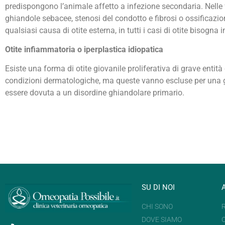
predispongono l’animale affetto a infezione secondaria. Nelle fas
ghiandole sebacee, stenosi del condotto e fibrosi o ossificazi
qualsiasi causa di otite esterna, in tutti i casi di otite bisogna
Otite infiammatoria o iperplastica idiopatica
Esiste una forma di otite giovanile proliferativa di grave enti
condizioni dermatologiche, ma queste vanno escluse per una 
essere dovuta a un disordine ghiandolare primario.
SU DI NOI
CHI SONO
DOVE SIAMO