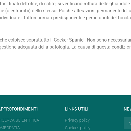
i finali dell’otite, di solito, si verificano rottura delle ghiando
one (o entrambi) dello stesso. Poichè alterazioni permanenti del
 individuare i fattori primari predisponenti e perpetuanti del focola
tà che colpisce soprattutto il Cocker Spaniel. Non sono necessar
gestione adeguata della patologia. La causa di questa condizi
APPROFONDIMENTI
LINKS UTILI
NE
RICERCA SCIENTIFICA
Privacy policy
OMEOPATIA
Cookies policy