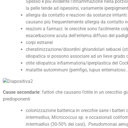
Spesso è più evidente l’infiammazione nella porzion
la pelle tende ad ispessirsi, variamente iperpigme
allergia da contatto e reazioni da sostanze irritanti
causano più frequentemente allergia da contatto ne
reazioni a farmaci: le orecchie sono facilmente co
esacerbazione acuta dell’eritema diffuso del padig
corpi estranei
cheratinizzazione/disordini ghiandolari sebacei (o
idiopatica si possono associare ad un lieve grado d
otite idiopatica infiammatoria/iperplastica del Coc
malattie autoimmuni (pemfigo, lupus eritematoso..
Cause secondarie
: fattori che causano l’otite in un orecchio g
predisponenti
colonizzazione batterica:in orecchie sane i batteri 
intermedius, Micrococcus
sp. e occasionali colifor
intermadius
(30-50% dei casi),
Pseudomonas aeru