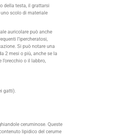
della testa, il grattarsi
e uno scolo di materiale
anale auricolare può anche
equenti l’ipercheratosi,
icazione. Si può notare una
da 2 mesi o più, anche se la
’orecchio o il labbro,
 gatti).
e ghiandole ceruminose. Queste
 contenuto lipidico del cerume