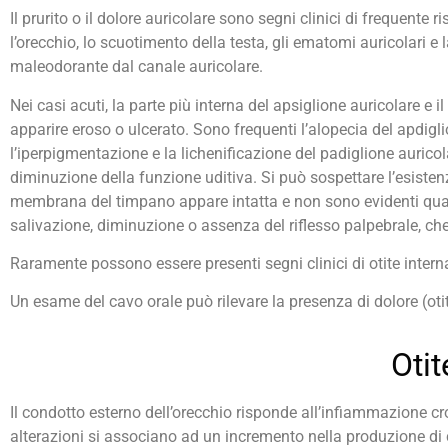
Il prurito o il dolore auricolare sono segni clinici di frequente 
l’orecchio, lo scuotimento della testa, gli ematomi auricolari e 
maleodorante dal canale auricolare.
Nei casi acuti, la parte più interna del apsiglione auricolare e
apparire eroso o ulcerato. Sono frequenti l’alopecia del apdiglio
l’iperpigmentazione e la lichenificazione del padiglione aurico
diminuzione della funzione uditiva. Si può sospettare l’esisten
membrana del timpano appare intatta e non sono evidenti quadri
salivazione, diminuzione o assenza del riflesso palpebrale, che
Raramente possono essere presenti segni clinici di otite interna
Un esame del cavo orale può rilevare la presenza di dolore (ot
Otit
Il condotto esterno dell’orecchio risponde all’infiammazione c
alterazioni si associano ad un incremento nella produzione di 