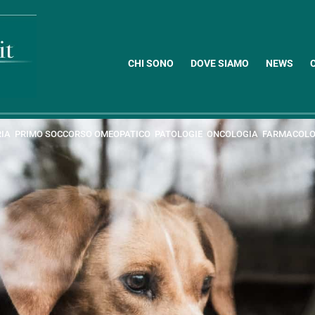
CHI SONO
DOVE SIAMO
NEWS
RIA
PRIMO SOCCORSO OMEOPATICO
PATOLOGIE
ONCOLOGIA
FARMACOLO