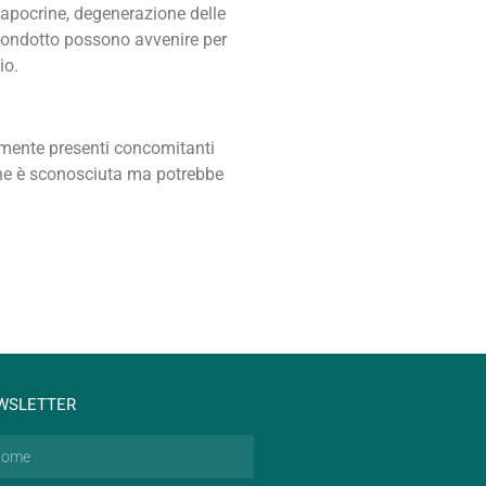
le apocrine, degenerazione delle
 condotto possono avvenire per
io.
iamente presenti concomitanti
one è sconosciuta ma potrebbe
WSLETTER