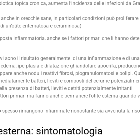
biotica topica cronica, aumenta l’incidenza delle infezioni da G
anche in orecchie sane, in particolari condizioni può proliferar
 di un’otite eritematosa e ceruminosa)
posta infiammatoria, anche se i fattori primari che li hanno det
ivi sono il risultato generalmente di una infiammazione e di una 
a, edema, iperplasia e dilatazione ghiandolare apocrifa, produc
ppare anche noduli reattivi fibrosi, piogranulomatosi e polipi. 
atamente batteri, lieviti e composti del cerume potenzialmente
la presenza di batteri, lieviti e detriti potenzialmente irritanti
attori primari ma fanno anche permanere l’otite esterna quando 
mpo spesso rimangono infiammate nonostante sia avvenuta la riso
 esterna: sintomatologia