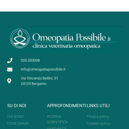
035.250008
info@omeopatiapossibile.it
Via Vincenzo Bellini, 51
24129 Bergamo
SU DI NOI
APPROFONDIMENTI
LINKS UTILI
CHI SONO
RICERCA
Privacy policy
SCIENTIFICA
DOVE SIAMO
Cookies policy
OMEOPATIA