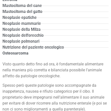
Mastocitoma del cane
Mastocitoma del gatto
Neoplasie epatiche
Neoplasie mammarie
Neoplasie della Milza
Neoplasie dell'orecchio
Neoplasie polmonari
Nutrizione del paziente oncologico
Osteosarcoma
Visto quanto detto fino ad ora, è fondamentale alimentare
nella maniera più corretta e bilanciata possibile l’animale
affetto da patologie oncologiche.
Spesso però queste patologie sono accompagnate da
inappetenza, nausea e rifiuto categorico per il cibo. Il
proprietario deve impegnarsi nell’alimentare il suo animale
per evitare di dover ricorrere alla nutrizione enterale (e poi se
non ci sono miglioramenti a quella parenterale).