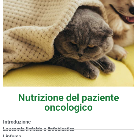
Nutrizione del paziente
ONCOLOGIA
oncologico
Introduzione
Leucemia linfoide o linfoblastica
Linfoma