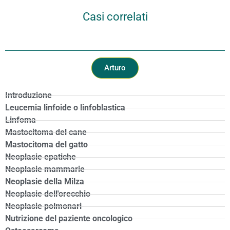
Casi correlati
Arturo
Introduzione
Leucemia linfoide o linfoblastica
Linfoma
Mastocitoma del cane
Mastocitoma del gatto
Neoplasie epatiche
Neoplasie mammarie
Neoplasie della Milza
Neoplasie dell'orecchio
Neoplasie polmonari
Nutrizione del paziente oncologico