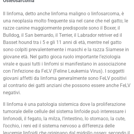
Osteosarcoma
Il linfoma, detto anche linfoma maligno o linfosarcoma, è
una neoplasia molto frequente sia nel cane che nel gatto; le
razze canine maggiormente predisposte sono il Boxer, il
Bulldog, il San bernardo, il Terrier, il Labrador retriver ed il
Basset hound tra i 5 e gli 11 anni di età, mentre nel gatto
sono colpiti prevalentemente i maschi e la razza Siamese in
giovane età. Nel gatto gioca ruolo importante l’eziologia
virale e quasi tutti i linfomi si manifestano in associazione
con l’infezione da FeLV (Feline Leukemia Virus). I soggetti
giovani affetti da linfoma generalmente sono FeLV positivi
al contrario dei gatti anziani che possono essere anche FeLV
negativi.
Il linfoma è una patologia sistemica dove la proliferazione
tumorale delle cellule del sistema linfoide può interessare i
linfonodi, il fegato, la milza, l’intestino, lo stomaco, la cute,
l’occhio, i reni ed il sistema nervoso a differenza delle
leucemie linfoidi che originano dal midollo osseo; secondo il