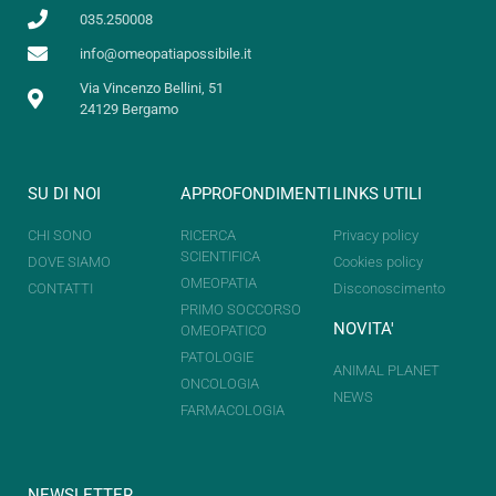
035.250008
info@omeopatiapossibile.it
Via Vincenzo Bellini, 51
24129 Bergamo
SU DI NOI
APPROFONDIMENTI
LINKS UTILI
CHI SONO
RICERCA
Privacy policy
SCIENTIFICA
DOVE SIAMO
Cookies policy
OMEOPATIA
CONTATTI
Disconoscimento
PRIMO SOCCORSO
NOVITA'
OMEOPATICO
PATOLOGIE
ANIMAL PLANET
ONCOLOGIA
NEWS
FARMACOLOGIA
NEWSLETTER