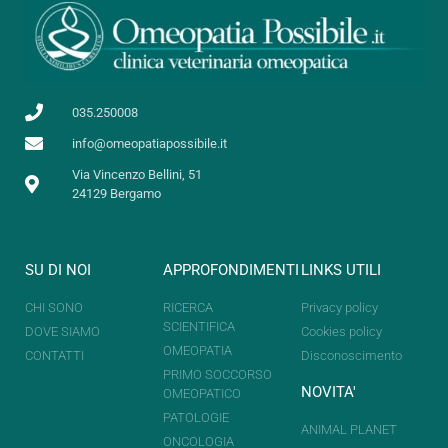
035.250008
info@omeopatiapossibile.it
Via Vincenzo Bellini, 51
24129 Bergamo
SU DI NOI
APPROFONDIMENTI
LINKS UTILI
CHI SONO
RICERCA
Privacy policy
SCIENTIFICA
DOVE SIAMO
Cookies policy
OMEOPATIA
CONTATTI
Disconoscimento
PRIMO SOCCORSO
NOVITA'
OMEOPATICO
PATOLOGIE
ANIMAL PLANET
ONCOLOGIA