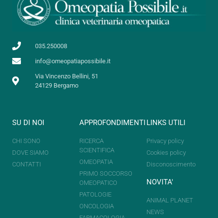
035.250008
info@omeopatiapossibile.it
Via Vincenzo Bellini, 51
24129 Bergamo
SU DI NOI
APPROFONDIMENTI
LINKS UTILI
CHI SONO
RICERCA
Privacy policy
SCIENTIFICA
DOVE SIAMO
Cookies policy
OMEOPATIA
CONTATTI
Disconoscimento
PRIMO SOCCORSO
NOVITA'
OMEOPATICO
PATOLOGIE
ANIMAL PLANET
ONCOLOGIA
NEWS
FARMACOLOGIA