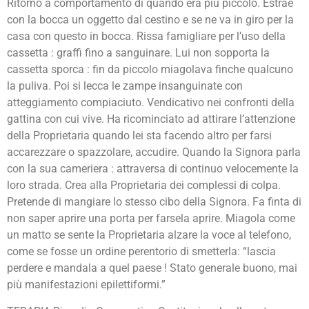
Ritorno a comportamento di quando era più piccolo. Estrae
con la bocca un oggetto dal cestino e se ne va in giro per la
casa con questo in bocca. Rissa famigliare per l’uso della
cassetta : graffi fino a sanguinare. Lui non sopporta la
cassetta sporca : fin da piccolo miagolava finche qualcuno
la puliva. Poi si lecca le zampe insanguinate con
atteggiamento compiaciuto. Vendicativo nei confronti della
gattina con cui vive. Ha ricominciato ad attirare l’attenzione
della Proprietaria quando lei sta facendo altro per farsi
accarezzare o spazzolare, accudire. Quando la Signora parla
con la sua cameriera : attraversa di continuo velocemente la
loro strada. Crea alla Proprietaria dei complessi di colpa.
Pretende di mangiare lo stesso cibo della Signora. Fa finta di
non saper aprire una porta per farsela aprire. Miagola come
un matto se sente la Proprietaria alzare la voce al telefono,
come se fosse un ordine perentorio di smetterla: “lascia
perdere e mandala a quel paese ! Stato generale buono, mai
più manifestazioni epilettiformi.”