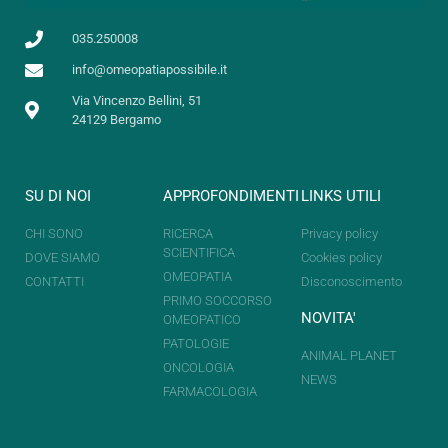
035.250008
info@omeopatiapossibile.it
Via Vincenzo Bellini, 51
24129 Bergamo
SU DI NOI
APPROFONDIMENTI
LINKS UTILI
CHI SONO
RICERCA
Privacy policy
SCIENTIFICA
DOVE SIAMO
Cookies policy
OMEOPATIA
CONTATTI
Disconoscimento
PRIMO SOCCORSO
NOVITA'
OMEOPATICO
PATOLOGIE
ANIMAL PLANET
ONCOLOGIA
NEWS
FARMACOLOGIA