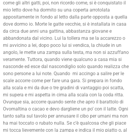
come gli altri gatti, poi, non ricordo come, si è conquistato il
mio letto dove ha dormito su una coperta arrotolata
appositamente in fondo al letto dalla parte opposta a quella
dove dormo io. Morte le gatte vecchie, si è installata in casa
da circa due anni una gattina, abbastanza giovane e
abbandonata dal vicino. Lui la tollera ma se la accarezzo o
mi avvicino a lei, dopo poco lui si vendica, la chiude in un
angolo, le mette una zampa sulla testa, ma non si azzuffano
veramente. Tuttora, quando viene qualcuno a casa mia si
nasconde ed esce dal nascondiglio solo quando realizza che
sono persone a lui note. Quando mi accingo a salire per le
scale accorre come per fare una gara. Si prepara in fondo
alla scala e mi da due o tre gradini di vantaggio poi scatta,
mi supera e mi aspetta in cima alla scala con la coda ritta.
Ovunque sia, accorre quando sente che apro il barattolo di
Ovomaltina o cacao e devo dargliene un po’ con il latte. Ogni
tanto salta sul tavolo per annusare il cibo per umani ma non
ha mai toccato o rubato nulla. Se c’è qualcosa che gli piace
mi tocca lievemente con la zampa e indica il mio piatto o, al