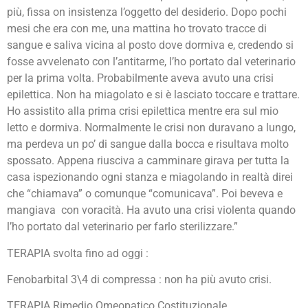
più, fissa on insistenza l’oggetto del desiderio. Dopo pochi
mesi che era con me, una mattina ho trovato tracce di
sangue e saliva vicina al posto dove dormiva e, credendo si
fosse avvelenato con l’antitarme, l’ho portato dal veterinario
per la prima volta. Probabilmente aveva avuto una crisi
epilettica. Non ha miagolato e si è lasciato toccare e trattare.
Ho assistito alla prima crisi epilettica mentre era sul mio
letto e dormiva. Normalmente le crisi non duravano a lungo,
ma perdeva un po’ di sangue dalla bocca e risultava molto
spossato. Appena riusciva a camminare girava per tutta la
casa ispezionando ogni stanza e miagolando in realtà direi
che “chiamava” o comunque “comunicava”. Poi beveva e
mangiava con voracità. Ha avuto una crisi violenta quando
l’ho portato dal veterinario per farlo sterilizzare.”
TERAPIA svolta fino ad oggi :
Fenobarbital 3\4 di compressa : non ha più avuto crisi.
TERAPIA Rimedio Omeopatico Costituzionale