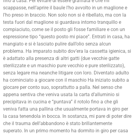
fino a casa. Per evitare di essere graffiata e che mi
scappasse, nell’aprire il baule l’ho avvolto in un maglione e
l’ho preso in braccio. Non solo non si è ribellato, ma con la
testa fuori dal maglione si guardava intorno tranquillo e
compiaciuto, come se il posto gli fosse familiare e con un
espressione tipo “questo posto mi piace”. Entrati in casa, ha
mangiato e si è lasciato pulire dall’olio senza alcun
problema. Ha imparato subito dov’era la cassetta igienica, si
è adattato alla presenza di altri gatti (due vecchie gatte
sterilizzate e un maschio pure vecchio e pure sterilizzato),
senza legare ma neanche litigare con loro. Diventato adulto
ha cominciato a giocare con il maschio Ha iniziato subito a
giocare per conto suo, soprattutto a palla. Nel senso che
appena sentiva che veniva usata la carta d’alluminio si
precipitava in cucina e “puntava” il rotolo fino a che gli
veniva fatta una pallina che usualmente portava in giro per
la casa tenendola in bocca. In sostanza, mi pare di poter dire
che il trauma dell’abbandono è stato brillantemente
superato. In un primo momento ha dormito in giro per casa