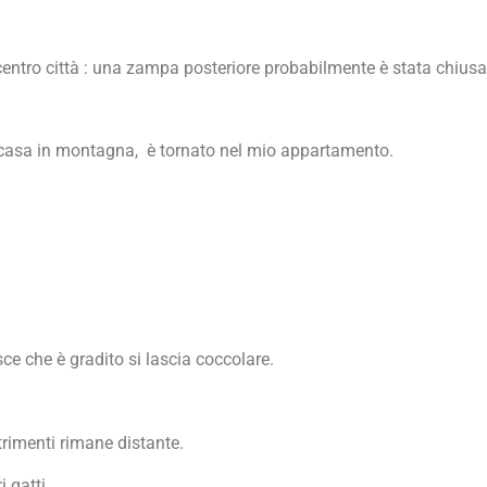
centro città : una zampa posteriore probabilmente è stata chiusa
una casa in montagna, è tornato nel mio appartamento.
e che è gradito si lascia coccolare.
trimenti rimane distante.
 gatti.