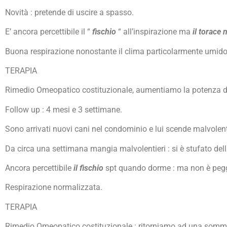
Novità : pretende di uscire a spasso.
E’ ancora percettibile il “
fischio
“ all’inspirazione ma
il torace
Buona respirazione nonostante il clima particolarmente umido
TERAPIA
Rimedio Omeopatico costituzionale, aumentiamo la potenza de
Follow up : 4 mesi e 3 settimane.
Sono arrivati nuovi cani nel condominio e lui scende malvolent
Da circa una settimana mangia malvolentieri : si è stufato dell
Ancora percettibile
il fischio
spt quando dorme : ma non è pegg
Respirazione normalizzata.
TERAPIA
Rimedio Omeopatico costituzionale : ritorniamo ad una somm