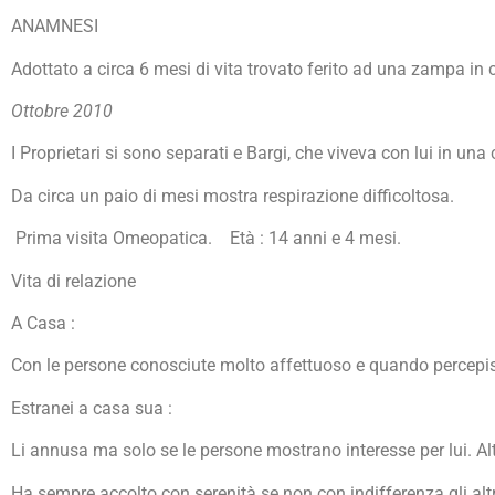
ANAMNESI
Adottato a circa 6 mesi di vita trovato ferito ad una zampa in 
Ottobre 2010
I Proprietari si sono separati e Bargi, che viveva con lui in 
Da circa un paio di mesi mostra respirazione difficoltosa.
Prima visita Omeopatica. Età : 14 anni e 4 mesi.
Vita di relazione
A Casa :
Con le persone conosciute molto affettuoso e quando percepisc
Estranei a casa sua :
Li annusa ma solo se le persone mostrano interesse per lui. Al
Ha sempre accolto con serenità se non con indifferenza gli altri