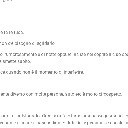
e fa le fusa.
non c’è bisogno di sgridarlo.
uto, rumorosamente e di notte oppure insiste nel coprire il cibo s
e smette subito.
 quando non è il momento di interferire.
ente diverso con molte persone, auto etc è molto circospetto.
ò dormire indisturbato. Ogni sera facciamo una passeggiata nel co
seguito e giocare a nascondino. Si fida delle persone se queste 