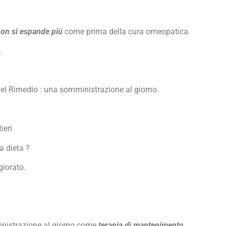
 non si espande più
come prima della cura omeopatica.
.
l Rimedio : una somministrazione al giorno.
ieri.
a dieta ?
iorato.
inistrazione al giorno come
terapia di mantenimento.