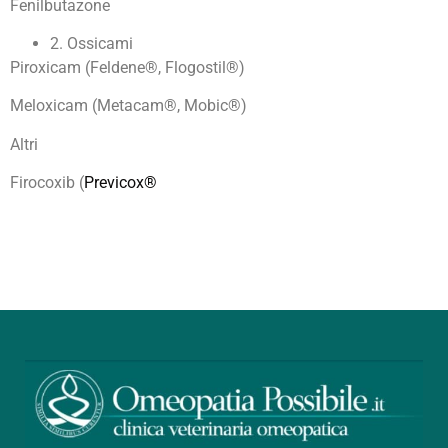
Fenilbutazone
2. Ossicami
Piroxicam (Feldene®, Flogostil®)
Meloxicam (Metacam®, Mobic®)
Altri
Firocoxib (
Previcox®