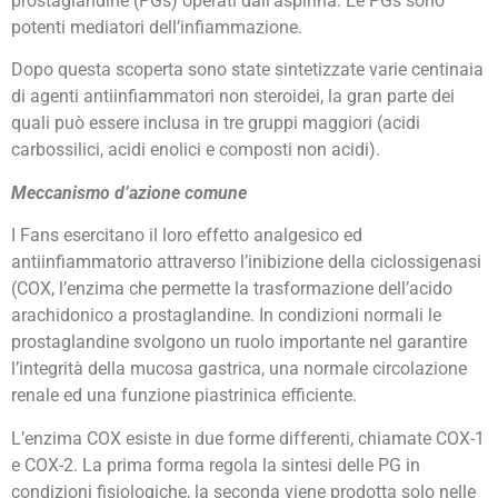
prostaglandine (PGs) operati dall’aspirina. Le PGs sono
FANS
potenti mediatori dell’infiammazione.
Dopo questa scoperta sono state sintetizzate varie centinaia
di agenti antiinfiammatori non steroidei, la gran parte dei
quali può essere inclusa in tre gruppi maggiori (acidi
carbossilici, acidi enolici e composti non acidi).
Meccanismo d’azione comune
I Fans esercitano il loro effetto analgesico ed
antiinfiammatorio attraverso l’inibizione della ciclossigenasi
(COX, l’enzima che permette la trasformazione dell’acido
arachidonico a prostaglandine. In condizioni normali le
prostaglandine svolgono un ruolo importante nel garantire
l’integrità della mucosa gastrica, una normale circolazione
renale ed una funzione piastrinica efficiente.
L’enzima COX esiste in due forme differenti, chiamate COX-1
e COX-2. La prima forma regola la sintesi delle PG in
condizioni fisiologiche, la seconda viene prodotta solo nelle