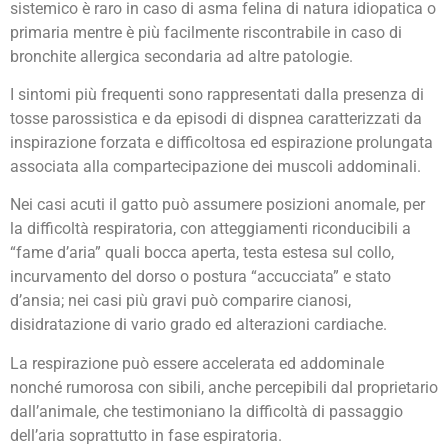
sistemico è raro in caso di asma felina di natura idiopatica o
primaria mentre è più facilmente riscontrabile in caso di
bronchite allergica secondaria ad altre patologie.
I sintomi più frequenti sono rappresentati dalla presenza di
tosse parossistica e da episodi di dispnea caratterizzati da
inspirazione forzata e difficoltosa ed espirazione prolungata
associata alla compartecipazione dei muscoli addominali.
Nei casi acuti il gatto può assumere posizioni anomale, per
la difficoltà respiratoria, con atteggiamenti riconducibili a
“fame d’aria” quali bocca aperta, testa estesa sul collo,
incurvamento del dorso o postura “accucciata” e stato
d’ansia; nei casi più gravi può comparire cianosi,
disidratazione di vario grado ed alterazioni cardiache.
La respirazione può essere accelerata ed addominale
nonché rumorosa con sibili, anche percepibili dal proprietario
dall’animale, che testimoniano la difficoltà di passaggio
dell’aria soprattutto in fase espiratoria.