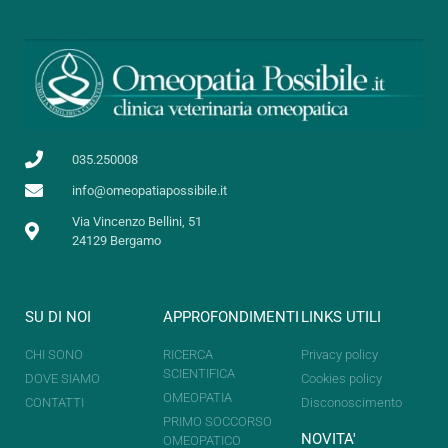
035.250008
info@omeopatiapossibile.it
Via Vincenzo Bellini, 51
24129 Bergamo
SU DI NOI
APPROFONDIMENTI
LINKS UTILI
CHI SONO
RICERCA
Privacy policy
SCIENTIFICA
DOVE SIAMO
Cookies policy
OMEOPATIA
CONTATTI
Disconoscimento
PRIMO SOCCORSO
NOVITA'
OMEOPATICO