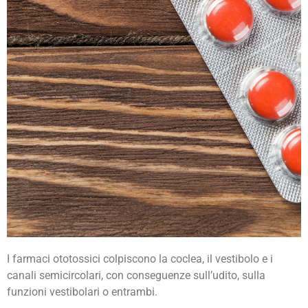
I farmaci ototossici colpiscono la coclea, il vestibolo e i
Ototossicità
canali semicircolari, con conseguenze sull’udito, sulla
funzioni vestibolari o entrambi.