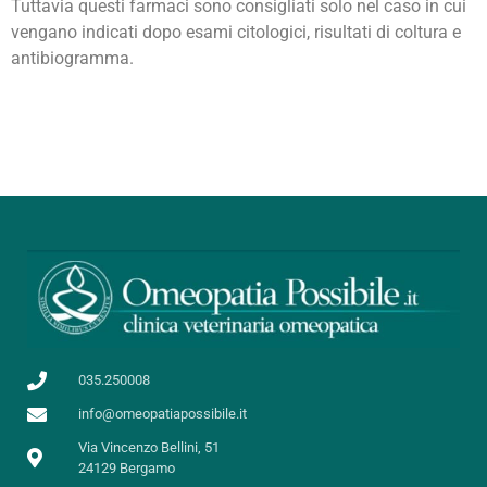
Tuttavia questi farmaci sono consigliati solo nel caso in cui
vengano indicati dopo esami citologici, risultati di coltura e
antibiogramma.
035.250008
info@omeopatiapossibile.it
Via Vincenzo Bellini, 51
24129 Bergamo