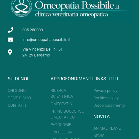
035.250008
info@omeopatiapossibile.it
Via Vincenzo Bellini, 51
24129 Bergamo
SU DI NOI
APPROFONDIMENTI
LINKS UTILI
CHI SONO
RICERCA
Privacy policy
SCIENTIFICA
DOVE SIAMO
Cookies policy
OMEOPATIA
CONTATTI
Disconoscimento
PRIMO SOCCORSO
NOVITA'
OMEOPATICO
PATOLOGIE
ANIMAL PLANET
ONCOLOGIA
NEWS