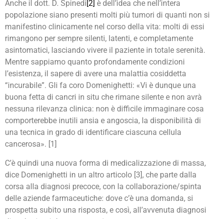
Anche il dott. D. Spinedi
[2]
è dell’idea che nell’intera
popolazione siano presenti molti più tumori di quanti non si
manifestino clinicamente nel corso della vita: molti di essi
rimangono per sempre silenti, latenti, e completamente
asintomatici, lasciando vivere il paziente in totale serenità.
Mentre sappiamo quanto profondamente condizioni
l’esistenza, il sapere di avere una malattia cosiddetta
“incurabile”. Gli fa coro Domenighetti: «Vi è dunque una
buona fetta di cancri in situ che rimane silente e non avrà
nessuna rilevanza clinica: non è difficile immaginare cosa
comporterebbe inutili ansia e angoscia, la disponibilità di
una tecnica in grado di identificare ciascuna cellula
cancerosa». [1]
C’è quindi una nuova forma di medicalizzazione di massa,
dice Domenighetti in un altro articolo [3], che parte dalla
corsa alla diagnosi precoce, con la collaborazione/spinta
delle aziende farmaceutiche: dove c’è una domanda, si
prospetta subito una risposta, e così, all’avvenuta diagnosi