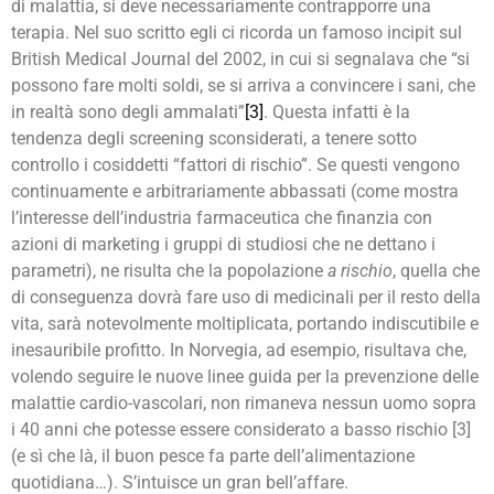
di malattia, si deve necessariamente contrapporre una
terapia. Nel suo scritto egli ci ricorda un famoso incipit sul
British Medical Journal del 2002, in cui si segnalava che “si
possono fare molti soldi, se si arriva a convincere i sani, che
in realtà sono degli ammalati”
[3]
. Questa infatti è la
tendenza degli screening sconsiderati, a tenere sotto
controllo i cosiddetti “fattori di rischio”. Se questi vengono
continuamente e arbitrariamente abbassati (come mostra
l’interesse dell’industria farmaceutica che finanzia con
azioni di marketing i gruppi di studiosi che ne dettano i
parametri), ne risulta che la popolazione
a rischio
, quella che
di conseguenza dovrà fare uso di medicinali per il resto della
vita, sarà notevolmente moltiplicata, portando indiscutibile e
inesauribile profitto. In Norvegia, ad esempio, risultava che,
volendo seguire le nuove linee guida per la prevenzione delle
malattie cardio-vascolari, non rimaneva nessun uomo sopra
i 40 anni che potesse essere considerato a basso rischio [3]
(e sì che là, il buon pesce fa parte dell’alimentazione
quotidiana…). S’intuisce un gran bell’affare.