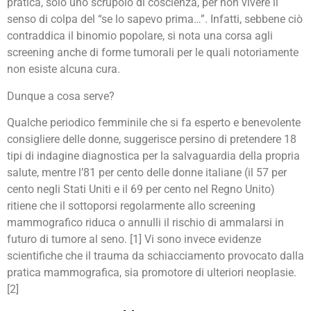
pratica, solo uno scrupolo di coscienza, per non vivere il
senso di colpa del “se lo sapevo prima…”. Infatti, sebbene ciò
contraddica il binomio popolare, si nota una corsa agli
screening anche di forme tumorali per le quali notoriamente
non esiste alcuna cura.
Dunque a cosa serve?
Qualche periodico femminile che si fa esperto e benevolente
consigliere delle donne, suggerisce persino di pretendere 18
tipi di indagine diagnostica per la salvaguardia della propria
salute, mentre l’81 per cento delle donne italiane (il 57 per
cento negli Stati Uniti e il 69 per cento nel Regno Unito)
ritiene che il sottoporsi regolarmente allo screening
mammografico riduca o annulli il rischio di ammalarsi in
futuro di tumore al seno. [1] Vi sono invece evidenze
scientifiche che il trauma da schiacciamento provocato dalla
pratica mammografica, sia promotore di ulteriori neoplasie.
[2]