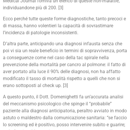
Medical Journal forniva un elenco di queste
non-malattie
,
individuandone più di 200. [3]
Ecco perché tutte queste forme diagnostiche, tanto precoci e
di massa, hanno volentieri la capacità di sovrastimare
l’incidenza di patologie inconsistenti.
D’altra parte, anticipando una diagnosi infausta senza che
poi vi sia un reale beneficio in termini di sopravvivenza, porta
a conseguenze come nel caso della tac spirale nella
prevenzione della mortalità per cancro al polmone: il fatto di
aver portato alla luce il 90% delle diagnosi, non ha affatto
modificato il tasso di mortalità rispetto a quelli che non si
erano sottoposti al check up. [3]
A questo punto, il Dott. Domenighetti fa un’accurata analisi
del meccanismo psicologico che spinge il “probabile”
paziente alla diagnosi anticipatoria, peraltro avviato in modo
astuto o maldestro dalla comunicazione sanitaria: “se faccio
lo screening ed è positivo, posso intervenire subito e guarire;