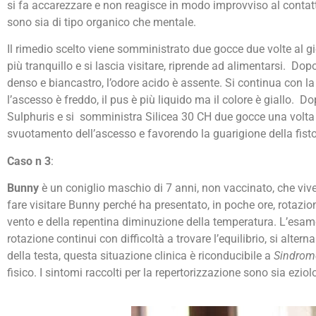
si fa accarezzare e non reagisce in modo improvviso al contatto f
sono sia di tipo organico che mentale.
Il rimedio scelto viene somministrato due gocce due volte al g
più tranquillo e si lascia visitare, riprende ad alimentarsi. Dop
denso e biancastro, l’odore acido è assente. Si continua con la
l’ascesso è freddo, il pus è più liquido ma il colore è giallo. 
Sulphuris e si somministra Silicea 30 CH due gocce una volta a
svuotamento dell’ascesso e favorendo la guarigione della fisto
Caso n 3
:
Bunny
è un
coniglio maschio di 7 anni, non vaccinato, che viv
fare visitare Bunny perché ha presentato, in poche ore, rotazio
vento e della repentina diminuzione della temperatura. L’esam
rotazione continui con difficoltà a trovare l’equilibrio, si alte
della testa, questa situazione clinica è riconducibile a
Sindrome
fisico. I sintomi raccolti per la repertorizzazione sono sia ezio