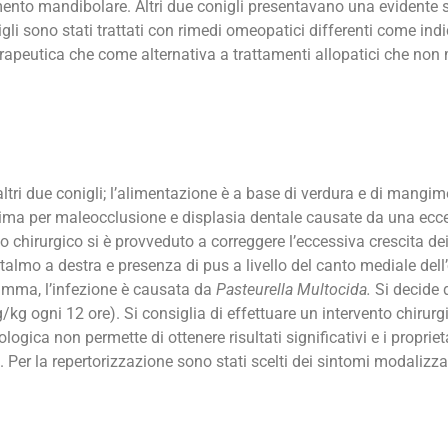
amento mandibolare. Altri due conigli presentavano una evidente
igli sono stati trattati con rimedi omeopatici differenti come ind
rapeutica che come alternativa a trattamenti allopatici che non
 altri due conigli; l’alimentazione è a base di verdura e di ma
prima per maleocclusione e displasia dentale causate da una ecce
to chirurgico si è provveduto a correggere l’eccessiva crescita de
talmo a destra e presenza di pus a livello del canto mediale dell
amma, l’infezione è causata da
Pasteurella Multocida.
Si decide d
g ogni 12 ore). Si consiglia di effettuare un intervento chirurg
gica non permette di ottenere risultati significativi e i proprieta
. Per la repertorizzazione sono stati scelti dei sintomi modalizza