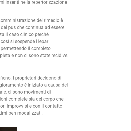
mi inseriti nella repertorizzazione
 somministrazione del rimedio è
ita del pus che continua ad essere
a il caso clinico perché
o, così si sospende Hepar
a permettendo il completo
leta e non ci sono state recidive.
fieno.
I proprietari
decidono di
eggioramento è iniziato a causa del
ale, ci sono movimenti di
azioni complete sia del corpo che
ori improvvisi e con il contatto
ltimi ben modalizzati.