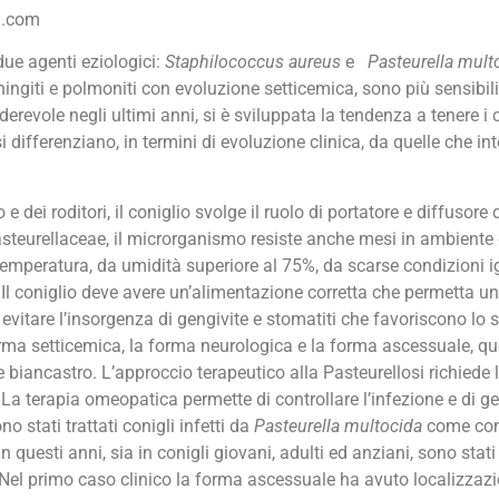
i.com
due agenti eziologici:
Staphilococcus aureus
e
Pasteurella mult
eningiti e polmoniti con evoluzione setticemica, sono più sensibi
ole negli ultimi anni, si è sviluppata la tendenza a tenere i c
ifferenziano, in termini di evoluzione clinica, da quelle che inter
e dei roditori, il coniglio svolge il ruolo di portatore e diffusore 
asteurellaceae, il microrganismo resiste anche mesi in ambiente
 temperatura, da umidità superiore al 75%, da scarse condizioni i
l coniglio deve avere un’alimentazione corretta che permetta un
itare l’insorgenza di gengivite e stomatiti che favoriscono lo 
orma setticemica, la forma neurologica e la forma ascessuale, ques
e biancastro. L’approccio terapeutico alla Pasteurellosi richiede l
 La terapia omeopatica permette di controllare l’infezione e di gest
 stati trattati conigli infetti da
Pasteurella multocida
come con
n questi anni, sia in conigli giovani, adulti ed anziani, sono stati 
ni. Nel primo caso clinico la forma ascessuale ha avuto localizza