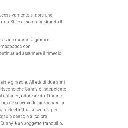
uccessivamente si apre una
ferma Silicea, somministrando il
o circa quaranta giorni si
a omeopatica con
continua ad assumere il rimedio
is e girasole. All’età di due anni
iferiscono che Cunny è inappetente
ni cutanee, odore acido. Durante
ora se si cerca di ispezionare la
a. Si effettua la centesi per
cesso è denso e di colore
e Cunny è un soggetto tranquillo,