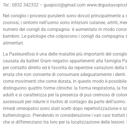
Tel.: 0832 342332 –
guspicci@gmail.com www.drgustavopicc
Nel coniglio i processi purulenti sono dovuti principalmente a 
zoonosi, i sintomi nell’uomo sono infezioni cutanee, artriti, m
numero dei conigli da compagnia è aumentato in modo considerev
bambini. Le patologie che colpiscono i conigli da compagnia si d
alimentari.
La Pasteurellosi è una delle malattie più importanti del coniglio 
causata da batteri Gram negativi appartenenti alla famiglia P
per contatto diretto ed è favorita da repentine variazioni della
errata che non consente di consumare adeguatamente i denti. I
come movimenti che come durata, in questo modo è possibile ev
distinguono quattro forme cliniche: la forma respiratoria, la f
adulti e si caratterizza per la presenza di pus cremoso di color
ascessuali per ridurre il rischio di contagio da parte dell’uomo.
rimedi omeopatici sono stati scelti dopo repertorizzazione e sono
batteriologico. Prendendo in considerazione i vari casi trattati i
che si differenziano tra loro per la localizzazione delle lesio