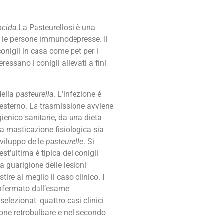
ocida
.La Pasteurellosi è una
li le persone immunodepresse. Il
onigli in casa come pet per i
essano i conigli allevati a fini
della
pasteurella
. L’infezione è
 esterno. La trasmissione avviene
gienico sanitarie, da una dieta
a masticazione fisiologica sia
sviluppo delle
pasteurelle
. Si
t’ultima è tipica dei conigli
a guarigione delle lesioni
ire al meglio il caso clinico. I
fermato dall’esame
selezionati quattro casi clinici
zione retrobulbare e nel secondo