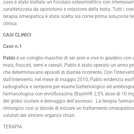
caso è stato trattato un focolaio osteomielitico con interess
caratterizzata da opistotono e rotazione della testa. Tutti i con
terapia omeopatica è stata scelta sia come prima soluzione te
clinica.
CASI CLINICI
Caso n.1
Pablo
è un coniglio maschio di sei anni e vive in giardino con
mais, fioccati, semi e cereali. Pablo è stato operato un anno 
che determinavano episodi di diarrea ricorrente. Con l’interven
dall’intervento, nel mese di maggio 2010, Pablo evidenzia esof
radiografica e tampone per esame batteriologico ed antibiogr
farmacologica con enrofloxacina (Baytril® 2,5% dose di 10 mg/k
del globo oculare e drenaggio dell’ascesso. La terapia farmacolo
chirurgico così si decide di iniziare un trattamento omeopatico
valutati dei sintomi organici chiari.
TERAPIA