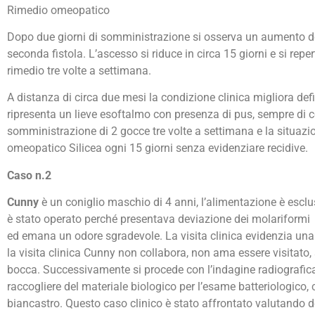
Rimedio omeopatico
Dopo due giorni di somministrazione si osserva un aumento del
seconda fistola. L’ascesso si riduce in circa 15 giorni e si re
rimedio tre volte a settimana.
A distanza di circa due mesi la condizione clinica migliora de
ripresenta un lieve esoftalmo con presenza di pus, sempre di co
somministrazione di 2 gocce tre volte a settimana e la situaz
omeopatico Silicea ogni 15 giorni senza evidenziare recidive.
Caso n.2
Cunny
è un coniglio maschio di 4 anni, l’alimentazione è esclus
è stato operato perché presentava deviazione dei molariformi e d
ed emana un odore sgradevole. La visita clinica evidenzia una 
la visita clinica Cunny non collabora, non ama essere visitato,
bocca. Successivamente si procede con l’indagine radiografica 
raccogliere del materiale biologico per l’esame batteriologico, 
biancastro. Questo caso clinico è stato affrontato valutando dei