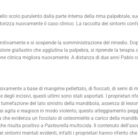
lo scolo purulento dalla parte interna della rima palpebrale, s
pertorizza nuovamente il caso clinico. La raccolta dei sintomi con
finitivamente e si sospende la somministrazione del rimedio. Dop
lore giallastro che agglutina la palpebra, si riprende la terapi
ione clinica migliora nuovamente. A distanza di due anni Pablo 
ivamente a base di mangime pellettato, di fioccati, di semi di ma
egli incisivi, questi ultimi sono stati asportati. I proprietari r
tumefazione del lato sinistro della mandibola, assenza di lesio
 si agita e reagisce in modo violento, questo atteggiamento peggi
che evidenza un focolaio di osteomielite a carico della mandibol
che risulta positivo a
Pasteurella multocida
. Il contenuto dell’as
 sintomi mentali evidenti, infatti i proprietari hanno riferito ch