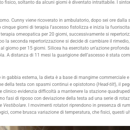
isico, soltanto da alcuni giorni è diventato intrattabile. I sinto
iorno. Cunny viene ricoverato in ambulatorio, dopo sei ore dalla
o cinque giorni di terapia l’ascesso fistolizza e inizia la fuorisc
 terapia omeopatica per 20 giorni, successivamente si repertorizz
Dopo la seconda repertorizzazione si decide di cambiare il rimedi
l giorno per 15 giorni. Silicea ha esercitato un’azione profond
la. A distanza di 11 mesi la guarigione dell’ascesso è stata comp
e in gabbia esterna, la dieta è a base di mangime commerciale e 
ne della testa con spasmi continui e opistotono (
Head-tilt
), il p
e clinico evidenzia difficoltà a mantenere la stazione quadruped
rnano fasi di riposo con deviazione della testa ad una serie di rot
 Vestibolare
. I movimenti rotatori riprendono in presenza di rum
logici, come brusca variazione di temperatura, che fisici, questi u